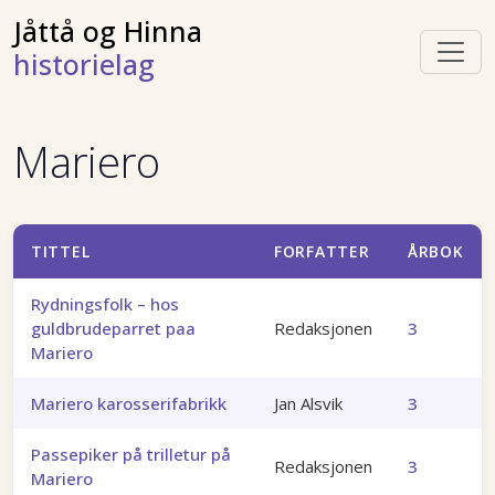
Jåttå og Hinna
historielag
Mariero
TITTEL
FORFATTER
ÅRBOK
Rydningsfolk – hos
guldbrudeparret paa
Redaksjonen
3
Mariero
Mariero karosserifabrikk
Jan Alsvik
3
Passepiker på trilletur på
Redaksjonen
3
Mariero