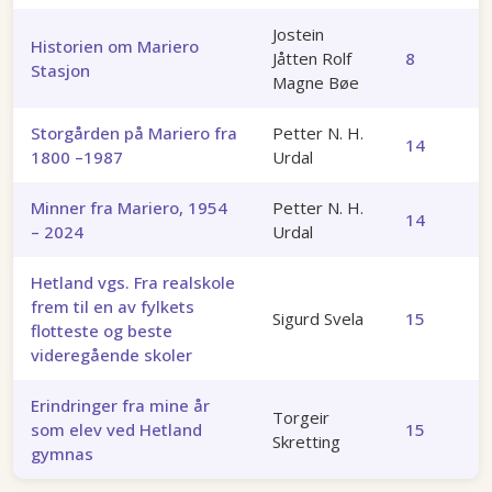
Jostein
Historien om Mariero
Jåtten Rolf
8
Stasjon
Magne Bøe
Storgården på Mariero fra
Petter N. H.
14
1800 –1987
Urdal
Minner fra Mariero, 1954
Petter N. H.
14
– 2024
Urdal
Hetland vgs. Fra realskole
frem til en av fylkets
Sigurd Svela
15
flotteste og beste
videregående skoler
Erindringer fra mine år
Torgeir
som elev ved Hetland
15
Skretting
gymnas